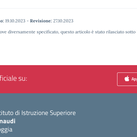
o:
19.10.2023
-
Revisione:
27.10.2023
ove diversamente specificato, questo articolo è stato rilasciato sott
iciale su:
App
tituto di Istruzione Superiore
inaudi
oggia