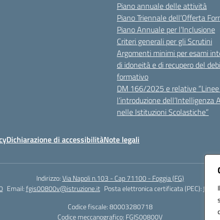
Piano annuale delle attività
Piano Triennale dell’Offerta Fo
Piano Annuale per l’Inclusione
Criteri generali per gli Scrutini
Argomenti minimi per esami inte
di idoneità e di recupero del deb
formativo
DM 166/2025 e relative “Linee 
l’introduzione dell’Intelligenza Ar
nelle Istituzioni Scolastiche”
cy
Dichiarazione di accessibilità
Note legali
Indirizzo:
Via Napoli n.103 - Cap 71100 - Foggia (FG)
0
Email:
fgis00800v@istruzione.it
Posta elettronica certificata (PEC):
fgis0
Codice fiscale: 80003280718
Codice meccanografico:
FGIS00800V