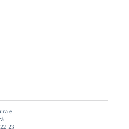
tura e
rà
 22-23