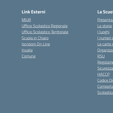
— 
Link Esterni
La Scuo
MIUR
Presenta
Ufficio Scolastico Regionale
La storia
Ufficio Scolastico Territoriale
I luoghi
Scuola in Chiaro
I numeri 
Iscrizioni On Line
Le carte 
Invalsi
Organizz
Comune
RSU
Regolame
Sicurezza
HACCP
Codice Di
Comporta
Scolastic