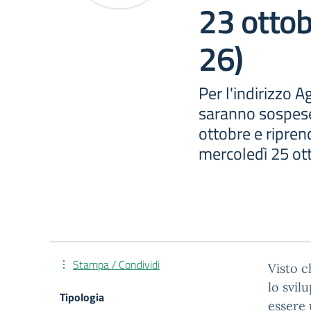
23 ottob
26)
Per l'indirizzo Ag
saranno sospese
ottobre e ripre
mercoledì 25 ot
Stampa / Condividi
Visto c
lo svil
Tipologia
essere 