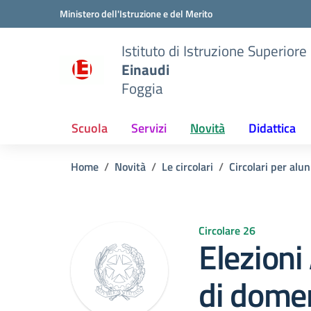
Vai ai contenuti
Vai al menu di navigazione
Vai al footer
Ministero dell'Istruzione e del Merito
Istituto di Istruzione Superiore
Einaudi
Foggia
Scuola
Servizi
Novità
Didattica
Home
Novità
Le circolari
Circolari per alun
Circolare 26
Elezioni
di domen