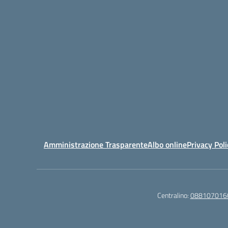
Amministrazione Trasparente
Albo online
Privacy Poli
Centralino:
088107016