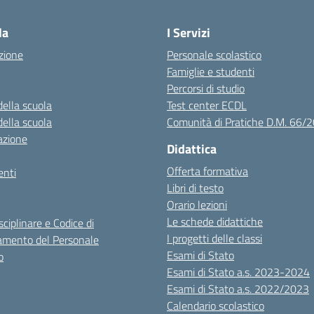
Visita la pagina iniziale della scuola
la
I Servizi
zione
Personale scolastico
Famiglie e studenti
Percorsi di studio
della scuola
Test center ECDL
della scuola
Comunità di Pratiche D.M. 66/
azione
Didattica
Offerta formativa
nti
Libri di testo
Orario lezioni
Le schede didattiche
sciplinare e Codice di
I progetti delle classi
mento del Personale
Esami di Stato
o
Esami di Stato a.s. 2023-2024
Esami di Stato a.s. 2022/2023
Calendario scolastico