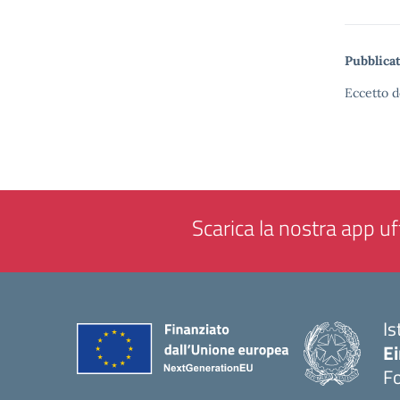
Pubblicat
Eccetto d
Scarica la nostra app uff
Is
E
F