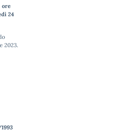
e ore
edì 24
do
e 2023.
9/1993