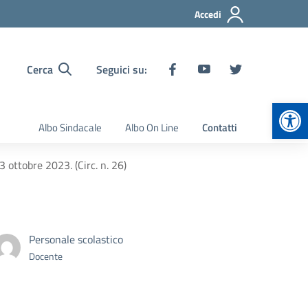
Accedi
Cerca
Seguici su:
Apr
Albo Sindacale
Albo On Line
Contatti
 ottobre 2023. (Circ. n. 26)
Personale scolastico
Docente