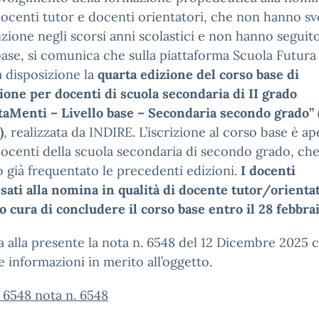
ocenti tutor e docenti orientatori, che non hanno sv
nzione negli scorsi anni scolastici e non hanno seguito
ase, si comunica che sulla piattaforma Scuola Futura
 disposizione la
quarta edizione del corso base di
one per docenti di scuola secondaria di II grado
aMenti – Livello base – Secondaria secondo grado” 
)
, realizzata da INDIRE. L’iscrizione al corso base è ap
 docenti della scuola secondaria di secondo grado, ch
 già frequentato le precedenti edizioni.
I docenti
sati alla nomina in qualità di docente tutor/orienta
 cura di concludere il corso base entro il 28 febbra
ga alla presente la nota n. 6548 del 12 Dicembre 2025 
e informazioni in merito all’oggetto.
 6548 nota n. 6548