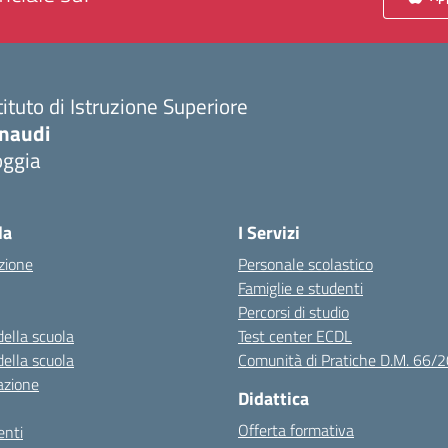
tituto di Istruzione Superiore
inaudi
oggia
Visita la pagina iniziale della scuola
la
I Servizi
zione
Personale scolastico
Famiglie e studenti
Percorsi di studio
della scuola
Test center ECDL
della scuola
Comunità di Pratiche D.M. 66/
azione
Didattica
Offerta formativa
nti