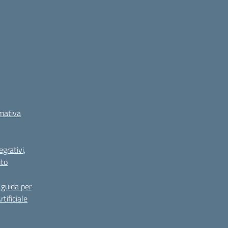
rmativa
grativi,
ito
guida per
tificiale