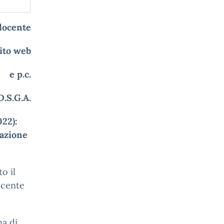
docente
sito web
e p.c.
D.S.G.A.
22):
mazione
o il
ocente
na di