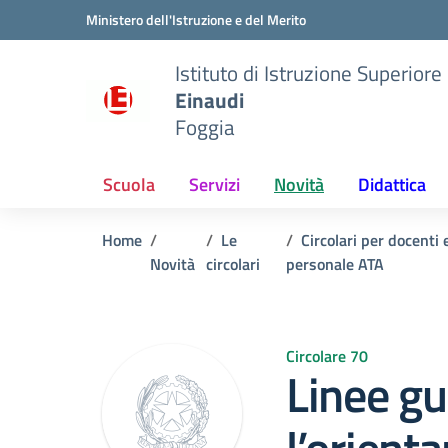
Vai ai contenuti
Vai al menu di navigazione
Vai al footer
Ministero dell'Istruzione e del Merito
Istituto di Istruzione Superiore
Einaudi
Foggia
Scuola
Servizi
Novità
Didattica
Home
Le
Circolari per docenti 
Novità
circolari
personale ATA
Circolare 70
Linee gu