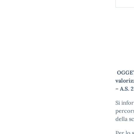
OGGETT
valoriz
– A.S.
Si info
percors
della s
Per lo 