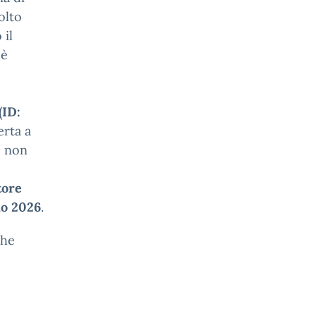
olto
 il
 è
(ID:
erta a
e non
tore
io 2026
.
che