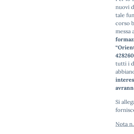
nuovi d
tale fu
corso b
messa a
formazi
“Orient
428260
tutti i
abbiano
interes
avranno
Si alle
fornisc
Nota n.