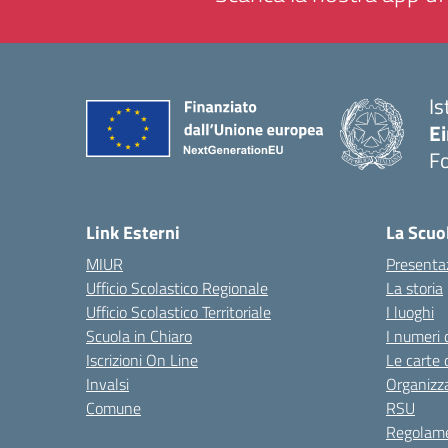
Is
E
F
— 
Link Esterni
La Scuo
MIUR
Presenta
Ufficio Scolastico Regionale
La storia
Ufficio Scolastico Territoriale
I luoghi
Scuola in Chiaro
I numeri 
Iscrizioni On Line
Le carte 
Invalsi
Organizz
Comune
RSU
Regolame