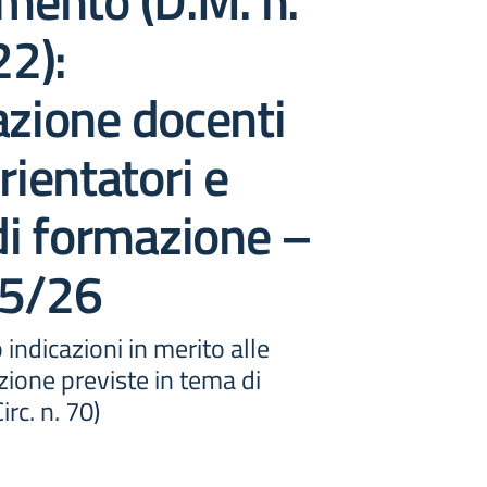
amento (D.M. n.
2):
azione docenti
rientatori e
 di formazione –
25/26
 indicazioni in merito alle
azione previste in tema di
rc. n. 70)