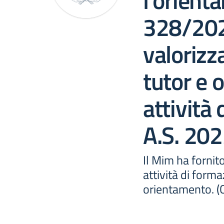
l’orient
328/202
valorizz
tutor e o
attività
A.S. 20
Il Mim ha fornito
attività di form
orientamento. (Ci