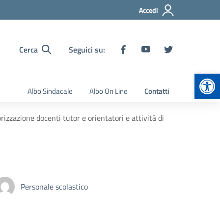
Accedi
Cerca
Seguici su:
Apr
Albo Sindacale
Albo On Line
Contatti
izzazione docenti tutor e orientatori e attività di
Personale scolastico