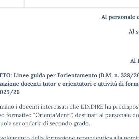
Al personale 
Al 
Al 
O: Linee guida per l’orientamento (D.M. n. 328/20
zazione docenti tutor e orientatori e attività di for
 2025/26
rmano i docenti interessati che L’INDIRE ha predispost
o formativo “OrientaMenti”, destinati al personale d
cuola secondaria di secondo grado.
svolgimento della formazione propedeutica alla nomi