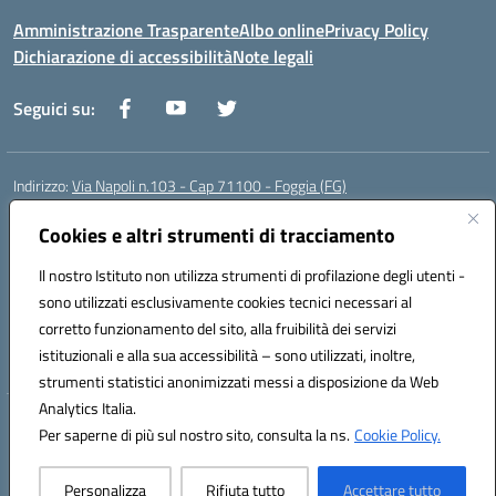
Amministrazione Trasparente
Albo online
Privacy Policy
Dichiarazione di accessibilità
Note legali
Seguici su:
Indirizzo:
Via Napoli n.103 - Cap 71100 - Foggia (FG)
Centralino:
0881070160
Email:
fgis00800v@istruzione.it
Posta elettronica certificata (PEC):
Cookies e altri strumenti di tracciamento
fgis00800v@pec.istruzione.it
Codice fiscale: 80003280718
Il nostro Istituto non utilizza strumenti di profilazione degli utenti -
Codice meccanografico:
FGIS00800V
sono utilizzati esclusivamente cookies tecnici necessari al
Codice Indice delle Pubbliche Amministrazioni (IPA): istsc_fgis00800v
corretto funzionamento del sito, alla fruibilità dei servizi
Codice unico di fatturazione (CUF): SOLVP8
istituzionali e alla sua accessibilità – sono utilizzati, inoltre,
strumenti statistici anonimizzati messi a disposizione da Web
Analytics Italia.
Hosting & Powered by 3D Solution S.r.l.
Per saperne di più sul nostro sito, consulta la ns.
Cookie Policy.
Concept & Design by Designers Italia
Personalizza
Rifiuta tutto
Accettare tutto