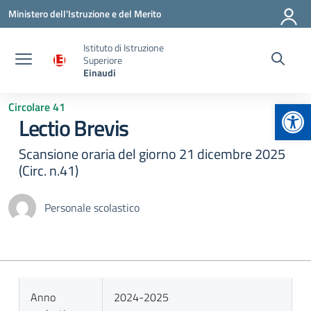
Vai ai contenuti
Vai al menu di navigazione
Vai al footer
Ministero dell'Istruzione e del Merito
Istituto di Istruzione
Superiore
Einaudi
Apr
Circolare 41
Lectio Brevis
Scansione oraria del giorno 21 dicembre 2025
(Circ. n.41)
Personale scolastico
Anno
2024-2025