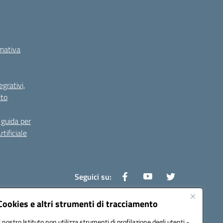
rmativa
grativi,
ito
guida per
tificiale
Seguici su:
Cookies e altri strumenti di tracciamento
Il nostro Istituto non utilizza strumenti di profilazione degli utenti -
0800v@pec.istruzione.it