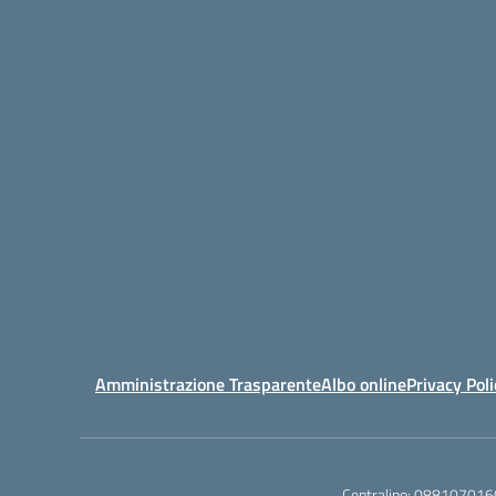
Amministrazione Trasparente
Albo online
Privacy Poli
Centralino:
088107016