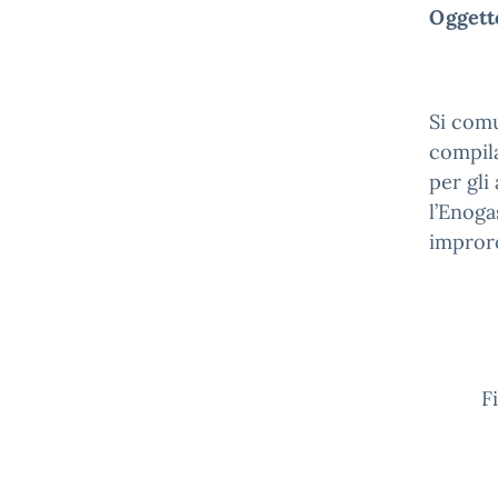
Oggetto
Si comu
compila
per gli
l’Enoga
impror
Firma