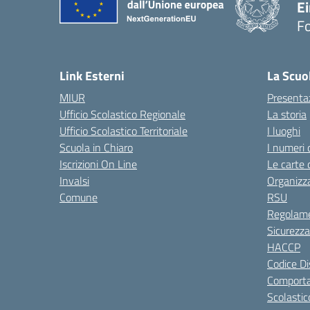
E
F
— 
Link Esterni
La Scuo
MIUR
Presenta
Ufficio Scolastico Regionale
La storia
Ufficio Scolastico Territoriale
I luoghi
Scuola in Chiaro
I numeri 
Iscrizioni On Line
Le carte 
Invalsi
Organizz
Comune
RSU
Regolame
Sicurezza
HACCP
Codice Di
Comporta
Scolastic