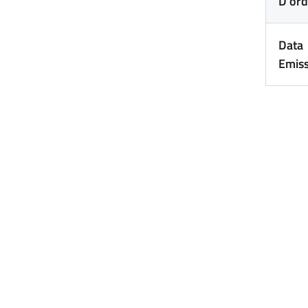
D’ord
Data
Emis