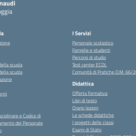
inaudi
oggia
Visita la pagina iniziale della scuola
la
I Servizi
zione
Personale scolastico
Famiglie e studenti
Percorsi di studio
della scuola
Test center ECDL
della scuola
Comunità di Pratiche D.M. 66/
azione
Didattica
Offerta formativa
nti
Libri di testo
Orario lezioni
Le schede didattiche
sciplinare e Codice di
I progetti delle classi
mento del Personale
Esami di Stato
o