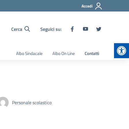
Accedi
Cerca
Seguici su:
Apr
Albo Sindacale
Albo On Line
Contatti
Personale scolastico