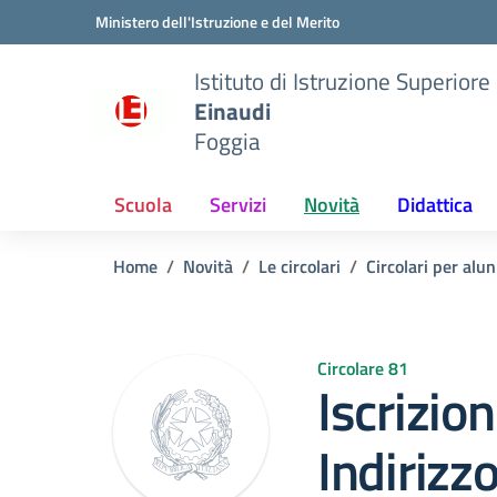
Vai ai contenuti
Vai al menu di navigazione
Vai al footer
Ministero dell'Istruzione e del Merito
Istituto di Istruzione Superiore
Einaudi
Foggia
Scuola
Servizi
Novità
Didattica
Home
Novità
Le circolari
Circolari per alun
Circolare 81
Iscrizion
Indirizz