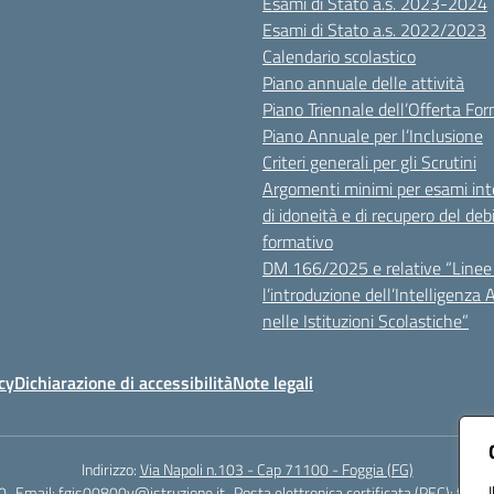
Esami di Stato a.s. 2023-2024
Esami di Stato a.s. 2022/2023
Calendario scolastico
Piano annuale delle attività
Piano Triennale dell’Offerta Fo
Piano Annuale per l’Inclusione
Criteri generali per gli Scrutini
Argomenti minimi per esami inte
di idoneità e di recupero del deb
formativo
DM 166/2025 e relative “Linee 
l’introduzione dell’Intelligenza Ar
nelle Istituzioni Scolastiche”
cy
Dichiarazione di accessibilità
Note legali
Indirizzo:
Via Napoli n.103 - Cap 71100 - Foggia (FG)
0
Email:
fgis00800v@istruzione.it
Posta elettronica certificata (PEC):
fgis0