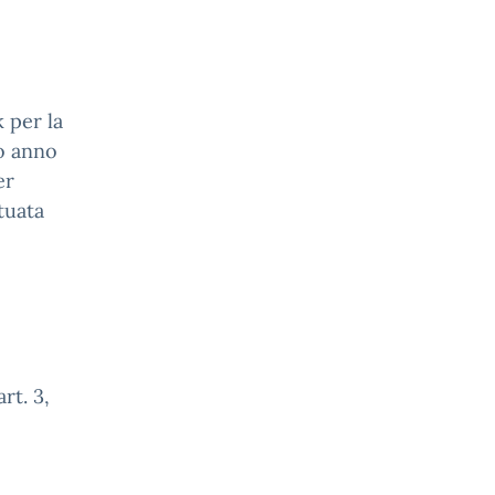
k per la
zo anno
er
tuata
rt. 3,