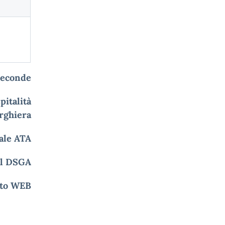
 seconde
pitalità
rghiera
nale ATA
l DSGA
ito WEB