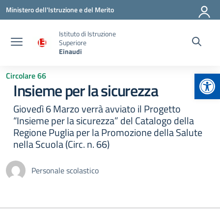
Vai ai contenuti
Vai al menu di navigazione
Vai al footer
Ministero dell'Istruzione e del Merito
Istituto di Istruzione
Superiore
Einaudi
Apr
Circolare 66
Insieme per la sicurezza
Giovedì 6 Marzo verrà avviato il Progetto
“Insieme per la sicurezza” del Catalogo della
Regione Puglia per la Promozione della Salute
nella Scuola (Circ. n. 66)
Personale scolastico