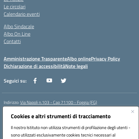
Le circolari
Calendario eventi
Albo Sindacale
Albo On Line
Contatti
Amministrazione Trasparente
Albo online
Privacy Policy
Dichiarazione di accessibilità
Note legali
Seguici su:
Indirizzo:
Via Napoli n.103 - Cap 71100 - Foggia (FG)
Centralino:
0881070160
Email:
fgis00800v@istruzione.it
Posta elettronica certificata (PEC):
Cookies e altri strumenti di tracciamento
fgis00800v@pec.istruzione.it
Codice fiscale: 80003280718
Il nostro Istituto non utilizza strumenti di profilazione degli utenti -
Codice meccanografico:
FGIS00800V
sono utilizzati esclusivamente cookies tecnici necessari al