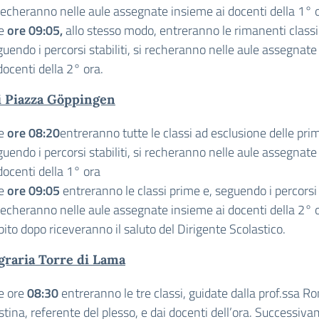
 recheranno nelle aule assegnate insieme ai docenti della 1° o
le
ore 09:05,
allo stesso modo, entreranno le rimanenti classi
uendo i percorsi stabiliti, si recheranno nelle aule assegnat
docenti della 2° ora.
i Piazza Göppingen
le
ore 08:20
entreranno tutte le classi ad esclusione delle pri
uendo i percorsi stabiliti, si recheranno nelle aule assegnat
docenti della 1° ora
le
ore 09:05
entreranno le classi prime e, seguendo i percorsi s
 recheranno nelle aule assegnate insieme ai docenti della 2° o
ito dopo riceveranno il saluto del Dirigente Scolastico.
graria Torre di Lama
le ore
08:30
entreranno le tre classi, guidate dalla prof.ssa 
stina, referente del plesso, e dai docenti dell’ora. Successiva