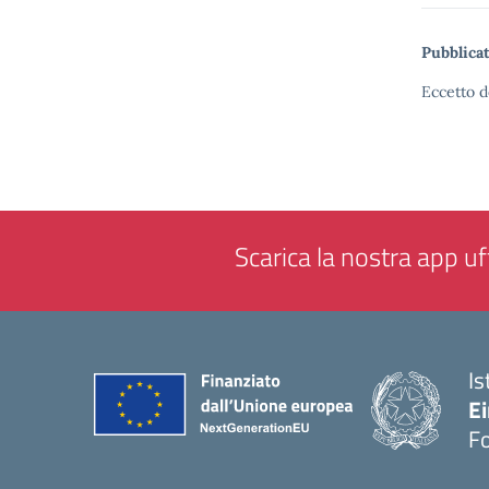
Pubblicat
Eccetto d
Scarica la nostra app uff
Is
E
F
— 