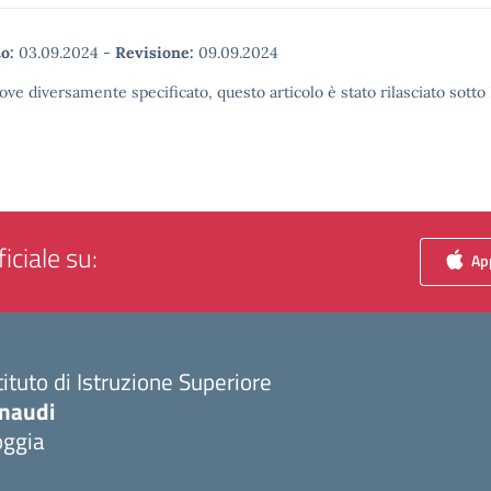
o:
03.09.2024
-
Revisione:
09.09.2024
ove diversamente specificato, questo articolo è stato rilasciato sott
iciale su:
App
tituto di Istruzione Superiore
inaudi
oggia
Visita la pagina iniziale della scuola