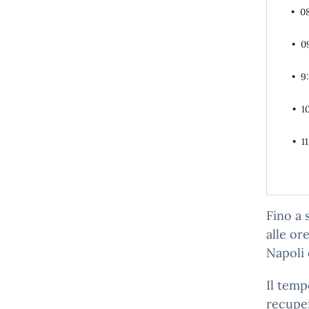
• 08
• 0
• 9
• 1
• 1
Fino a 
alle or
Napoli 
Il temp
recuper