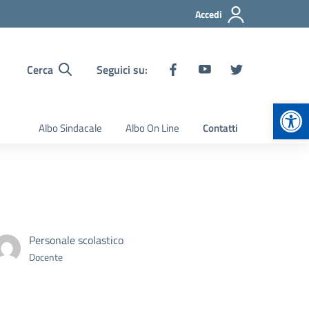
Accedi
Cerca
Seguici su:
Apr
Albo Sindacale
Albo On Line
Contatti
Personale scolastico
Docente