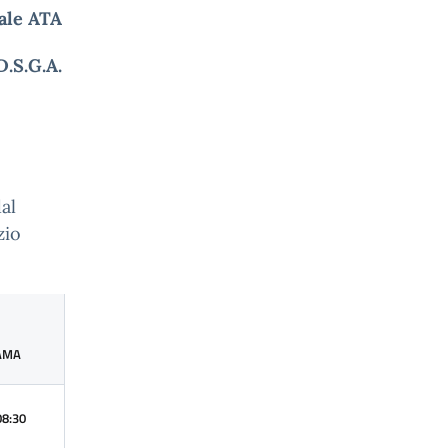
ale ATA
D.S.G.A.
al
zio
AMA
08:30