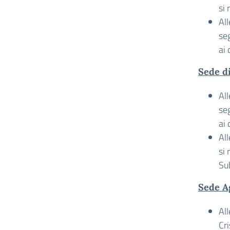
si
Al
seg
ai 
Sede d
Al
seg
ai 
Al
si
Sub
Sede A
Al
Cri