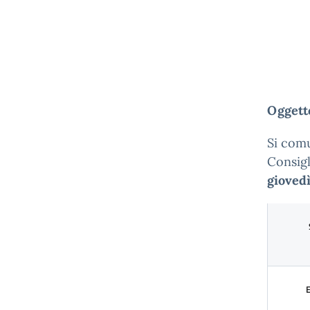
Oggetto
Si comu
Consigl
gioved
E