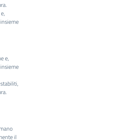
ra.
 e,
e insieme
me e,
e insieme
tabiliti,
ra.
Romano
mente il