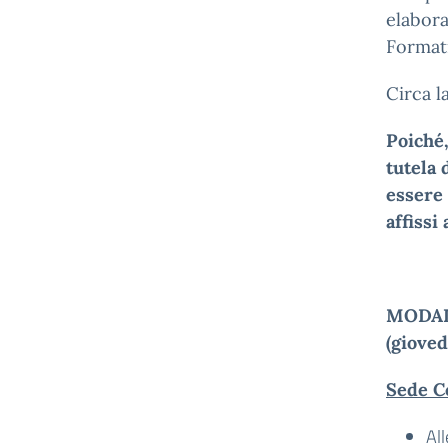
elabora
Formati
Circa l
Poiché,
tutela 
essere 
affissi 
MODAL
(gioved
Sede Ce
Al