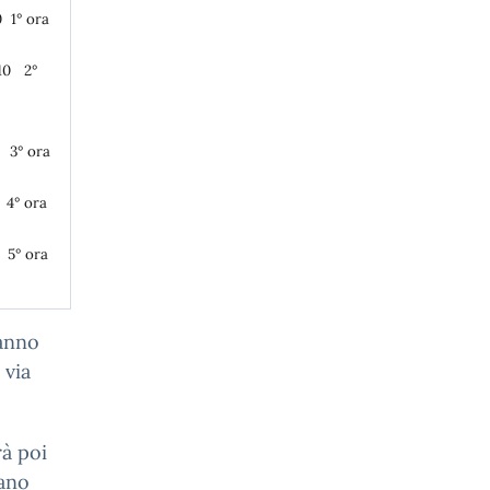
0 1° ora
:10 2°
0 3° ora
0 4° ora
0 5° ora
ranno
 via
rà poi
iano