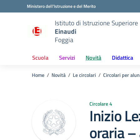
Vai ai contenuti
Vai al menu di navigazione
Vai al footer
Ministero dell'Istruzione e del Merito
Istituto di Istruzione Superiore
Einaudi
Foggia
Scuola
Servizi
Novità
Didattica
Home
Novità
Le circolari
Circolari per alun
Circolare 4
Inizio L
oraria –