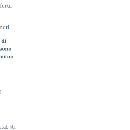
ferta
nuti.
 di
ssono
aranno
E
abiliti,