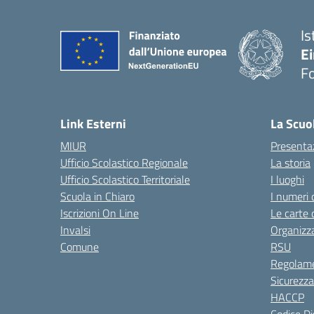
Is
E
F
— 
Link Esterni
La Scuo
MIUR
Presenta
Ufficio Scolastico Regionale
La storia
Ufficio Scolastico Territoriale
I luoghi
Scuola in Chiaro
I numeri 
Iscrizioni On Line
Le carte 
Invalsi
Organizz
Comune
RSU
Regolame
Sicurezza
HACCP