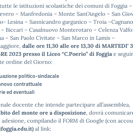
tutte le istituzioni scolastiche dei comuni di Foggia 
Severo – Manfredonia – Monte Sant’Angelo – San Gio
o- Lesina – Sannicandro garganico – Troia –Cagnan
 – Biccari – Casalnuovo Monterotaro – Celenza Valfo
a – San Paolo Civitate – San Marco in Lamis –
aggiore,
dalle ore 11,30 alle ore 13,30 di MARTEDI’ 3
E 2023 presso il Liceo “C.Poerio” di Foggia
e seguir
e ordine del Giorno:
tuazione politico-sindacale
nnovo contrattuale
rie ed eventuali
onale docente che intende partecipare all’assemblea,
bito del monte ore a disposizione
, dovrà comunicare
a adesione, compilando il FORM di Google (con acco
foggia.edu.it)
al link: