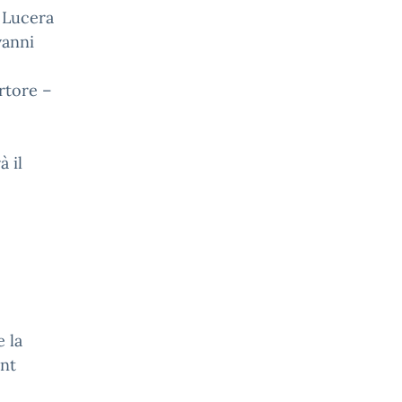
– Lucera
vanni
o
rtore –
à il
 la
unt