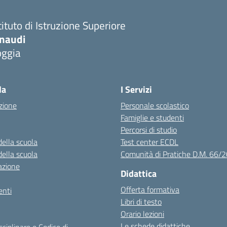
tituto di Istruzione Superiore
inaudi
oggia
Visita la pagina iniziale della scuola
la
I Servizi
zione
Personale scolastico
Famiglie e studenti
Percorsi di studio
della scuola
Test center ECDL
della scuola
Comunità di Pratiche D.M. 66/
azione
Didattica
Offerta formativa
nti
Libri di testo
Orario lezioni
Le schede didattiche