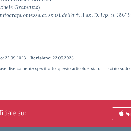
ichele Gramazio
)
utografa omessa ai sensi dell’art. 3 del D. Lgs. n. 39/1
o:
22.09.2023
-
Revisione:
22.09.2023
ove diversamente specificato, questo articolo è stato rilasciato sott
iciale su:
App