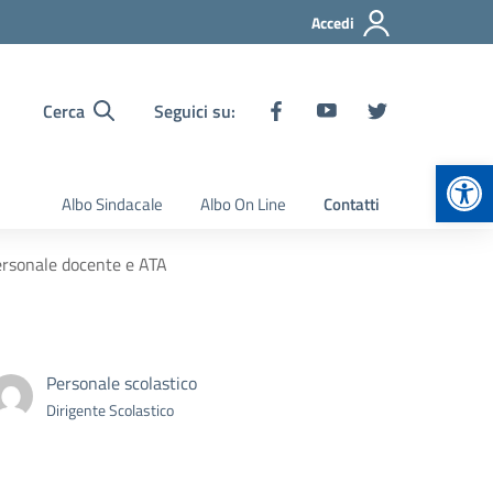
Accedi
Cerca
Seguici su:
Apr
Albo Sindacale
Albo On Line
Contatti
ersonale docente e ATA
Personale scolastico
Dirigente Scolastico