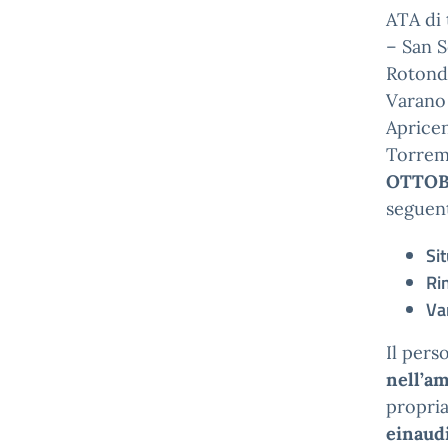
ATA di 
– San 
Rotond
Varano
Apricen
Torrem
OTTOBR
seguent
Si
Ri
Va
Il pers
nell’am
propri
einaudi