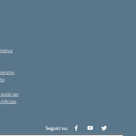
rmativa
grativi,
ito
guida per
tificiale
Seguici su: