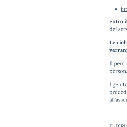
ht
entro 
dei ser
Le rich
verran
Il pers
persona
I genit
precede
all’ass
IL DIR