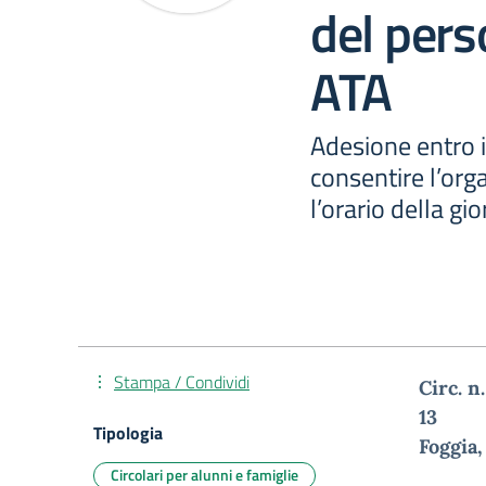
del pers
ATA
Adesione entro i
consentire l’org
l’orario della gi
Stampa / Condividi
Circ. n.
Tipologia
Foggia
Circolari per alunni e famiglie