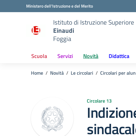
Vai ai contenuti
Vai al menu di navigazione
Vai al footer
Ministero dell'Istruzione e del Merito
Istituto di Istruzione Superiore
Einaudi
Foggia
Scuola
Servizi
Novità
Didattica
Home
Novità
Le circolari
Circolari per alun
Circolare 13
Indizio
sindaca