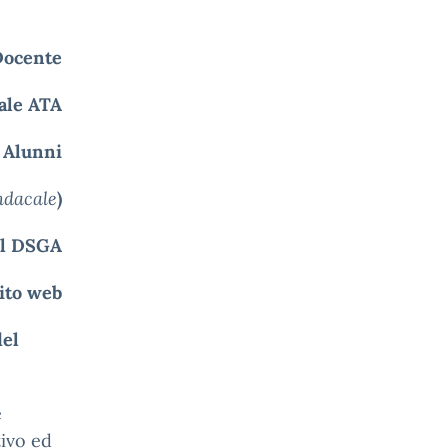
Docente
ale ATA
i Alunni
indacale
)
l DSGA
sito web
el
e
tivo ed