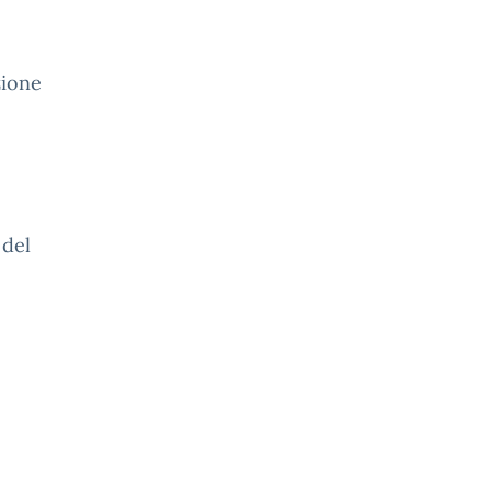
zione
 del