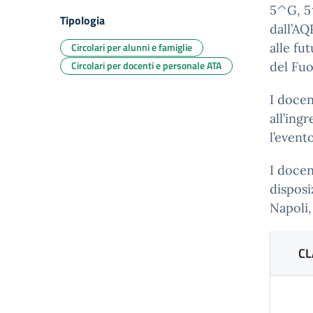
5^G, 5
Tipologia
dall’AQ
Circolari per alunni e famiglie
alle fu
Circolari per docenti e personale ATA
del Fuo
I docen
all’ing
l’event
I docen
disposi
Napoli,
CL