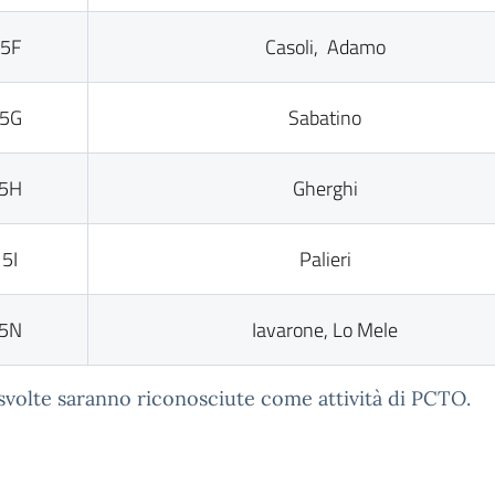
5F
Casoli, Adamo
5G
Sabatino
5H
Gherghi
5I
Palieri
5N
Iavarone, Lo Mele
svolte saranno riconosciute come attività di PCTO.