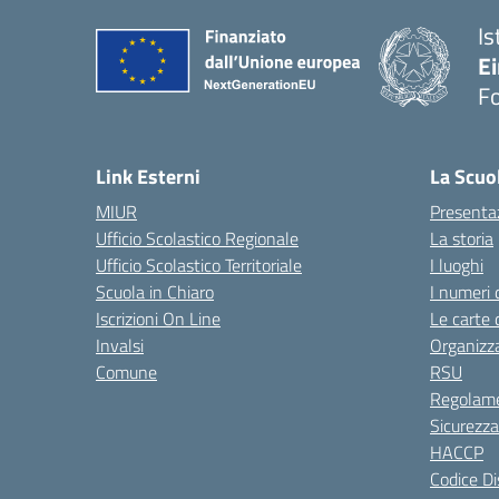
Is
E
F
— 
Link Esterni
La Scuo
MIUR
Presenta
Ufficio Scolastico Regionale
La storia
Ufficio Scolastico Territoriale
I luoghi
Scuola in Chiaro
I numeri 
Iscrizioni On Line
Le carte 
Invalsi
Organizz
Comune
RSU
Regolame
Sicurezza
HACCP
Codice Di