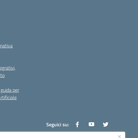
rmativa
grativi,
ito
guida per
tificiale
Seguici su: