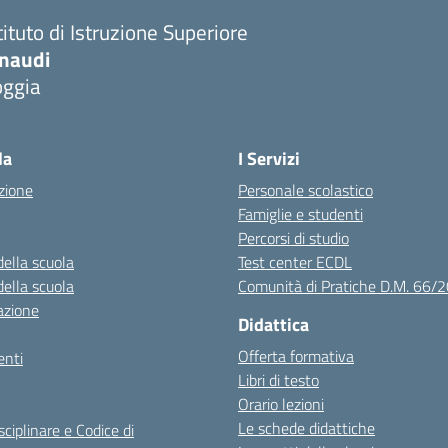
tituto di Istruzione Superiore
inaudi
oggia
Visita la pagina iniziale della scuola
la
I Servizi
zione
Personale scolastico
Famiglie e studenti
Percorsi di studio
della scuola
Test center ECDL
della scuola
Comunità di Pratiche D.M. 66/
azione
Didattica
Offerta formativa
nti
Libri di testo
Orario lezioni
Le schede didattiche
sciplinare e Codice di