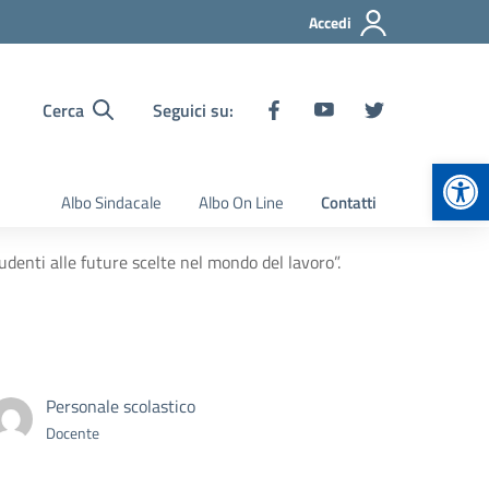
Accedi
Cerca
Seguici su:
Apr
Albo Sindacale
Albo On Line
Contatti
udenti alle future scelte nel mondo del lavoro”.
Personale scolastico
Docente