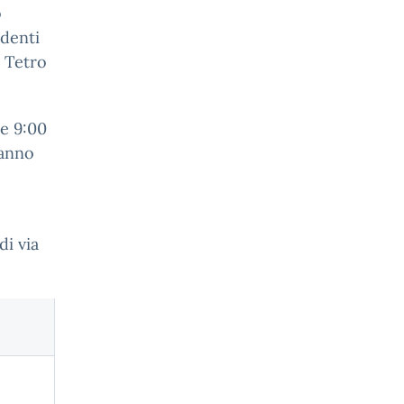
o
udenti
l Tetro
re 9:00
ranno
di via