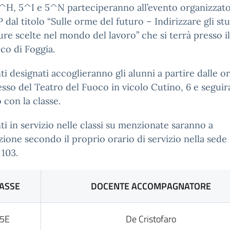
^H, 5^I e 5^N parteciperanno all’evento organizzat
P dal titolo “Sulle orme del futuro – Indirizzare gli st
ture scelte nel mondo del lavoro” che si terrà presso i
co di Foggia.
ti designati accoglieranno gli alunni a partire dalle o
resso del Teatro del Fuoco in vicolo Cutino, 6 e segui
o con la classe.
ti in servizio nelle classi su menzionate saranno a
zione secondo il proprio orario di servizio nella sede 
 103.
ASSE
DOCENTE ACCOMPAGNATORE
5E
De Cristofaro