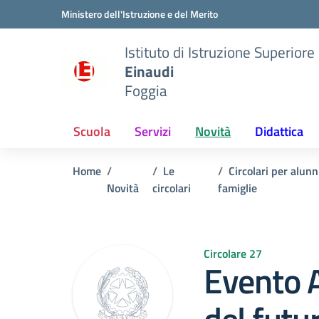
Vai ai contenuti
Vai al menu di navigazione
Vai al footer
Ministero dell'Istruzione e del Merito
Istituto di Istruzione Superiore
Einaudi
Foggia
Scuola
Servizi
Novità
Didattica
Home
Le
Circolari per alunn
Novità
circolari
famiglie
Circolare 27
Evento 