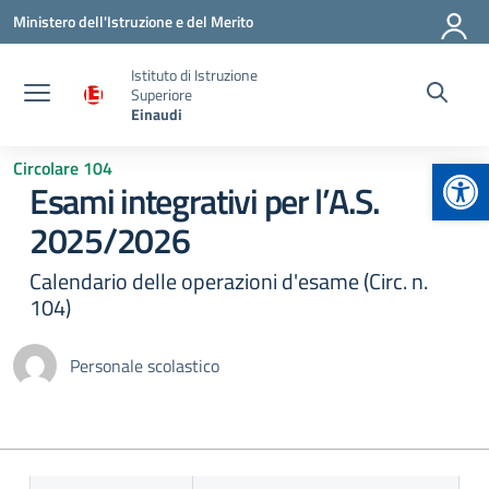
Vai ai contenuti
Vai al menu di navigazione
Vai al footer
Ministero dell'Istruzione e del Merito
Istituto di Istruzione
Superiore
Einaudi
Apr
Circolare 104
Esami integrativi per l’A.S.
2025/2026
Calendario delle operazioni d'esame (Circ. n.
104)
Personale scolastico