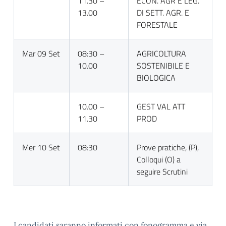
11.30 –
ECON. AGR E LEG.
13.00
DI SETT. AGR. E
FORESTALE
Mar 09 Set
08:30 –
AGRICOLTURA
10.00
SOSTENIBILE E
BIOLOGICA
10.00 –
GEST VAL ATT
11.30
PROD
Mer 10 Set
08:30
Prove pratiche, (P),
Colloqui (O) a
seguire Scrutini
I candidati saranno informati con fonogramma e via