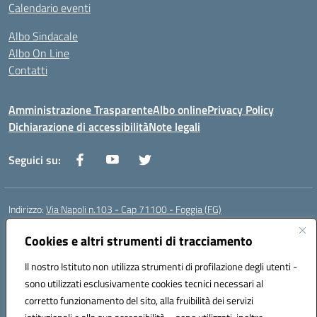
Calendario eventi
Albo Sindacale
Albo On Line
Contatti
Amministrazione Trasparente
Albo online
Privacy Policy
Dichiarazione di accessibilità
Note legali
Seguici su:
Indirizzo:
Via Napoli n.103 - Cap 71100 - Foggia (FG)
Centralino:
0881070160
Email:
fgis00800v@istruzione.it
Posta elettronica certificata (PEC):
Cookies e altri strumenti di tracciamento
fgis00800v@pec.istruzione.it
Codice fiscale: 80003280718
Il nostro Istituto non utilizza strumenti di profilazione degli utenti -
Codice meccanografico:
FGIS00800V
sono utilizzati esclusivamente cookies tecnici necessari al
Codice Indice delle Pubbliche Amministrazioni (IPA): istsc_fgis00800v
corretto funzionamento del sito, alla fruibilità dei servizi
Codice unico di fatturazione (CUF): SOLVP8