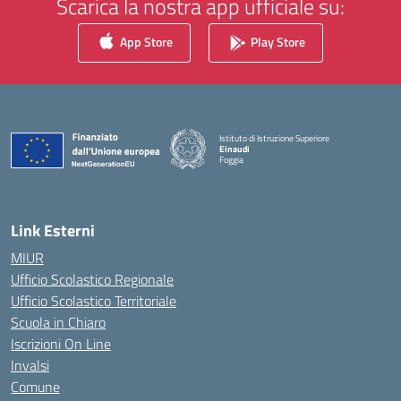
Scarica la nostra app ufficiale su:
App Store
Play Store
Istituto di Istruzione Superiore
Einaudi
Foggia
— Visita la pagina iniziale della scuola
Link Esterni
MIUR
Ufficio Scolastico Regionale
Ufficio Scolastico Territoriale
Scuola in Chiaro
Iscrizioni On Line
Invalsi
Comune