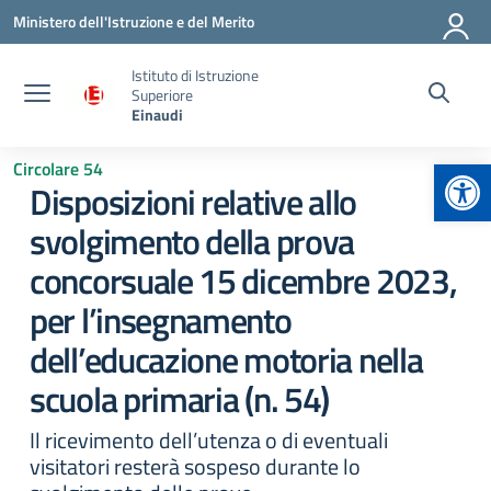
Vai ai contenuti
Vai al menu di navigazione
Vai al footer
Ministero dell'Istruzione e del Merito
Istituto di Istruzione
Superiore
Einaudi
Apr
Circolare 54
Disposizioni relative allo
svolgimento della prova
concorsuale 15 dicembre 2023,
per l’insegnamento
dell’educazione motoria nella
scuola primaria (n. 54)
Il ricevimento dell’utenza o di eventuali
visitatori resterà sospeso durante lo