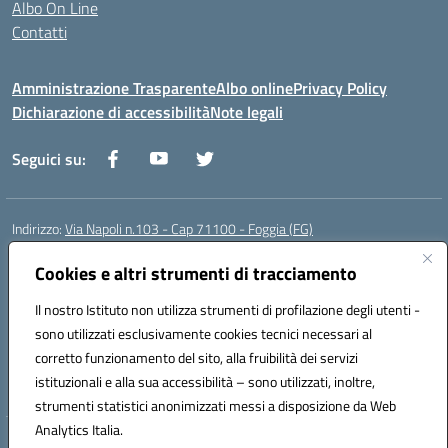
Albo On Line
Contatti
Amministrazione Trasparente
Albo online
Privacy Policy
Dichiarazione di accessibilità
Note legali
Seguici su:
Indirizzo:
Via Napoli n.103 - Cap 71100 - Foggia (FG)
Centralino:
0881070160
Email:
fgis00800v@istruzione.it
Posta elettronica certificata (PEC):
Cookies e altri strumenti di tracciamento
fgis00800v@pec.istruzione.it
Codice fiscale: 80003280718
Il nostro Istituto non utilizza strumenti di profilazione degli utenti -
Codice meccanografico:
FGIS00800V
sono utilizzati esclusivamente cookies tecnici necessari al
Codice Indice delle Pubbliche Amministrazioni (IPA): istsc_fgis00800v
corretto funzionamento del sito, alla fruibilità dei servizi
Codice unico di fatturazione (CUF): SOLVP8
istituzionali e alla sua accessibilità – sono utilizzati, inoltre,
strumenti statistici anonimizzati messi a disposizione da Web
Analytics Italia.
Hosting & Powered by 3D Solution S.r.l.