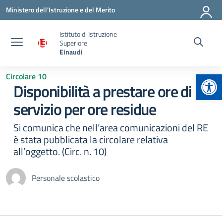
Vai ai contenuti
Vai al menu di navigazione
Vai al footer
Ministero dell'Istruzione e del Merito
Istituto di Istruzione
Superiore
Einaudi
Apr
Circolare 10
Disponibilità a prestare ore di
servizio per ore residue
Si comunica che nell’area comunicazioni del RE
è stata pubblicata la circolare relativa
all’oggetto. (Circ. n. 10)
Personale scolastico