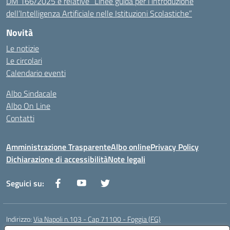
DM 166/2025 e relative “Linee guida per l’introduzione
dell’Intelligenza Artificiale nelle Istituzioni Scolastiche”
Novità
Le notizie
Le circolari
Calendario eventi
Albo Sindacale
Albo On Line
Contatti
Amministrazione Trasparente
Albo online
Privacy Policy
Dichiarazione di accessibilità
Note legali
Seguici su:
Indirizzo:
Via Napoli n.103 - Cap 71100 - Foggia (FG)
Centralino:
0881070160
Email:
fgis00800v@istruzione.it