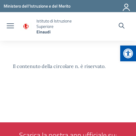
Vai ai contenuti
Vai al menu di navigazione
Vai al footer
Ministero dell'Istruzione e del Merito
Istituto di Istruzione
Superiore
Einaudi
Apr
Il contenuto della circolare n. è riservato.
Scarica la nostra app ufficiale su: