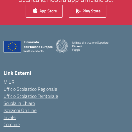
App Store
Play Store
Istituto di Istruzione Superiore
Einaudi
Foggia
— Visita la pagina iniziale della scuola
Link Esterni
MIUR
Ufficio Scolastico Regionale
Ufficio Scolastico Territoriale
Scuola in Chiaro
Iscrizioni On Line
Invalsi
Comune