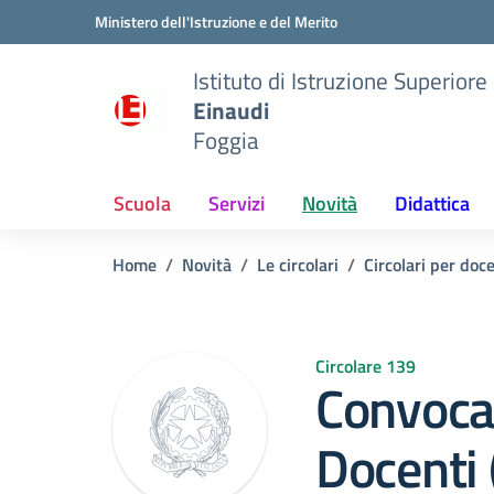
Vai ai contenuti
Vai al menu di navigazione
Vai al footer
Ministero dell'Istruzione e del Merito
Istituto di Istruzione Superiore
Einaudi
Foggia
Scuola
Servizi
Novità
Didattica
Home
Novità
Le circolari
Circolari per doc
Circolare 139
Convocaz
Docenti (