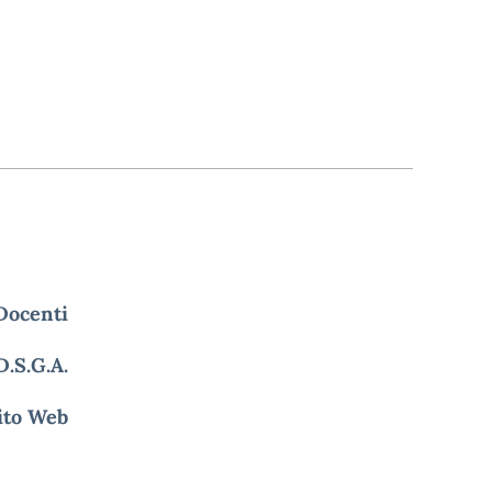
 Docenti
.S.G.A.
sito Web