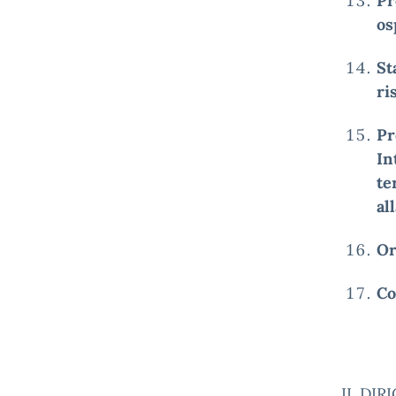
Pr
os
St
ri
Pr
In
te
al
Or
Co
IL DIR