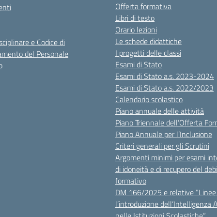
Offerta formativa
nti
Libri di testo
Orario lezioni
Le schede didattiche
sciplinare e Codice di
I progetti delle classi
mento del Personale
Esami di Stato
o
Esami di Stato a.s. 2023-2024
Esami di Stato a.s. 2022/2023
Calendario scolastico
Piano annuale delle attività
Piano Triennale dell’Offerta Fo
Piano Annuale per l’Inclusione
Criteri generali per gli Scrutini
Argomenti minimi per esami inte
di idoneità e di recupero del deb
formativo
DM 166/2025 e relative “Linee 
l’introduzione dell’Intelligenza Ar
nelle Istituzioni Scolastiche”