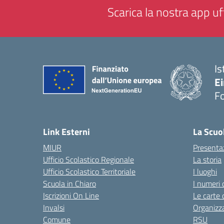
Scarica la nostra app uff
Is
E
F
— 
Link Esterni
La Scuo
MIUR
Presenta
Ufficio Scolastico Regionale
La storia
Ufficio Scolastico Territoriale
I luoghi
Scuola in Chiaro
I numeri 
Iscrizioni On Line
Le carte 
Invalsi
Organizz
Comune
RSU