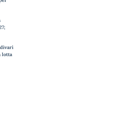
per
n
27;
 divari
 lotta