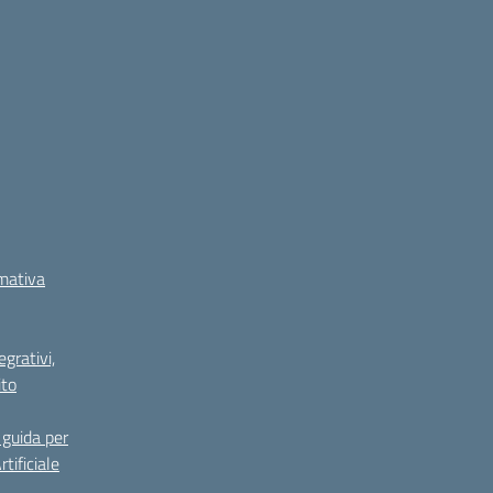
rmativa
grativi,
ito
guida per
tificiale