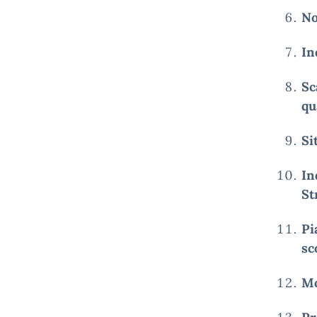
No
In
Sc
qu
Si
In
St
Pi
sc
Mo