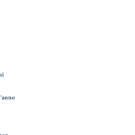
ni
l’anno