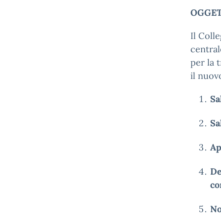
OGGETT
Il Coll
central
per la 
il nuov
Sa
Sa
Ap
De
co
No