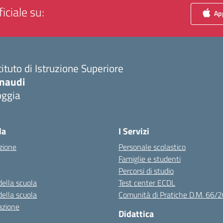
iciale su:
App
tituto di Istruzione Superiore
inaudi
oggia
Visita la pagina iniziale della scuola
la
I Servizi
zione
Personale scolastico
Famiglie e studenti
Percorsi di studio
della scuola
Test center ECDL
della scuola
Comunità di Pratiche D.M. 66/
azione
Didattica