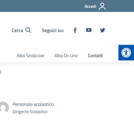
Accedi
Cerca
Seguici su:
Apr
Albo Sindacale
Albo On Line
Contatti
)
Personale scolastico
Dirigente Scolastico