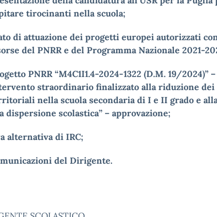
esentazione della candidatura all’USR per la Puglia 
pitare tirocinanti nella scuola;
ato di attuazione dei progetti europei autorizzati co
sorse del PNRR e del Programma Nazionale 2021-20
ogetto PNRR “M4C1I1.4-2024-1322 (D.M. 19/2024)” –
tervento straordinario finalizzato alla riduzione dei
rritoriali nella scuola secondaria di I e II grado e alla
la dispersione scolastica” – approvazione;
a alternativa di IRC;
municazioni del Dirigente.
IGENTE SCOLASTICO