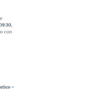
de
09:30,
to con
stico –