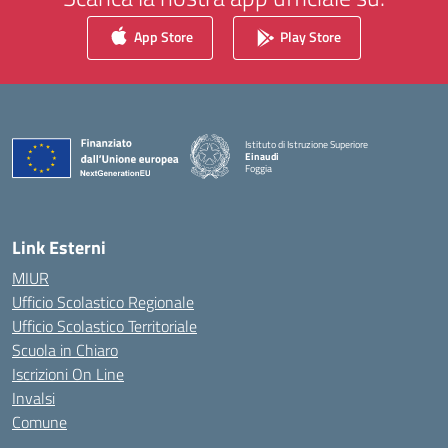
App Store
Play Store
Istituto di Istruzione Superiore
Einaudi
Foggia
— Visita la pagina iniziale della scuola
Link Esterni
MIUR
Ufficio Scolastico Regionale
Ufficio Scolastico Territoriale
Scuola in Chiaro
Iscrizioni On Line
Invalsi
Comune