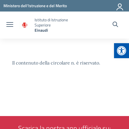
Vai ai contenuti
Vai al menu di navigazione
Vai al footer
Ministero dell'Istruzione e del Merito
Istituto di Istruzione
Superiore
Einaudi
Apr
Il contenuto della circolare n. è riservato.
Scarica la nostra app ufficiale su: