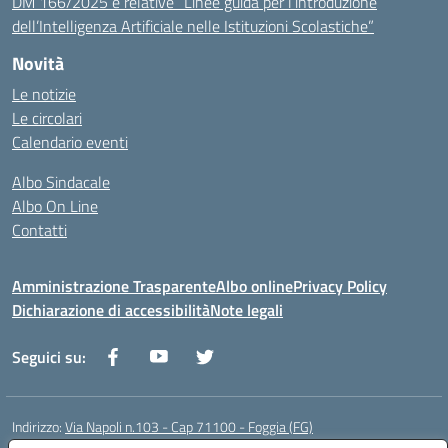
DM 166/2025 e relative “Linee guida per l’introduzione
dell’Intelligenza Artificiale nelle Istituzioni Scolastiche”
Novità
Le notizie
Le circolari
Calendario eventi
Albo Sindacale
Albo On Line
Contatti
Amministrazione Trasparente
Albo online
Privacy Policy
Dichiarazione di accessibilità
Note legali
Seguici su:
Indirizzo:
Via Napoli n.103 - Cap 71100 - Foggia (FG)
Centralino:
0881070160
Email:
fgis00800v@istruzione.it