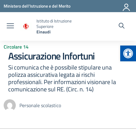
Vai ai contenuti
Vai al menu di navigazione
Vai al footer
Ministero dell'Istruzione e del Merito
Istituto di Istruzione
Superiore
Einaudi
Apr
Circolare 14
Assicurazione Infortuni
Si comunica che è possibile stipulare una
polizza assicurativa legata ai rischi
professionali. Per informazioni visionare la
comunicazione sul RE. (Circ. n. 14)
Personale scolastico