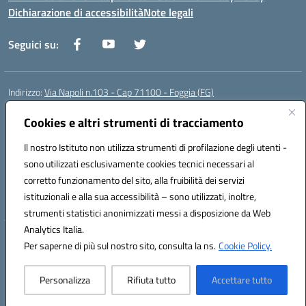
Dichiarazione di accessibilità
Note legali
Seguici su:
Indirizzo:
Via Napoli n.103 - Cap 71100 - Foggia (FG)
Centralino:
0881070160
Email:
fgis00800v@istruzione.it
Posta elettronica certificata (PEC):
Cookies e altri strumenti di tracciamento
fgis00800v@pec.istruzione.it
Codice fiscale: 80003280718
Il nostro Istituto non utilizza strumenti di profilazione degli utenti -
Codice meccanografico:
FGIS00800V
sono utilizzati esclusivamente cookies tecnici necessari al
Codice Indice delle Pubbliche Amministrazioni (IPA): istsc_fgis00800v
corretto funzionamento del sito, alla fruibilità dei servizi
Codice unico di fatturazione (CUF): SOLVP8
istituzionali e alla sua accessibilità – sono utilizzati, inoltre,
strumenti statistici anonimizzati messi a disposizione da Web
Analytics Italia.
Hosting & Powered by 3D Solution S.r.l.
Per saperne di più sul nostro sito, consulta la ns.
Cookie Policy.
Concept & Design by Designers Italia
Personalizza
Rifiuta tutto
Accettare tutto