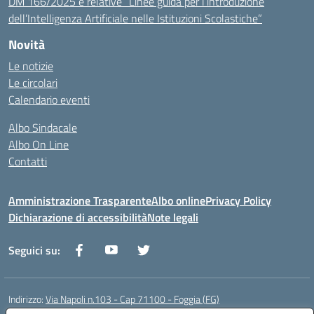
DM 166/2025 e relative “Linee guida per l’introduzione
dell’Intelligenza Artificiale nelle Istituzioni Scolastiche”
Novità
Le notizie
Le circolari
Calendario eventi
Albo Sindacale
Albo On Line
Contatti
Amministrazione Trasparente
Albo online
Privacy Policy
Dichiarazione di accessibilità
Note legali
Seguici su:
Indirizzo:
Via Napoli n.103 - Cap 71100 - Foggia (FG)
Centralino:
0881070160
Email:
fgis00800v@istruzione.it