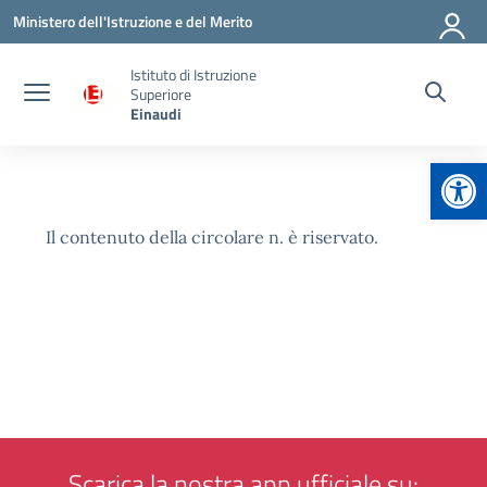
Vai ai contenuti
Vai al menu di navigazione
Vai al footer
Ministero dell'Istruzione e del Merito
Istituto di Istruzione
Superiore
Einaudi
Apr
Il contenuto della circolare n. è riservato.
Scarica la nostra app ufficiale su: