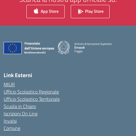
App Store
Play Store
Istituto di Istruzione Superiore
Einaudi
Foggia
— Visita la pagina iniziale della scuola
Link Esterni
MIUR
Ufficio Scolastico Regionale
Ufficio Scolastico Territoriale
Scuola in Chiaro
Iscrizioni On Line
Invalsi
Comune