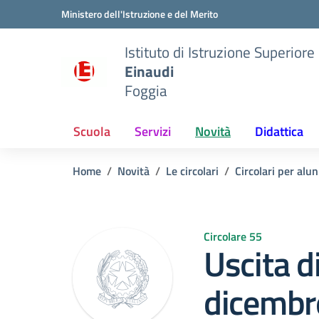
Vai ai contenuti
Vai al menu di navigazione
Vai al footer
Ministero dell'Istruzione e del Merito
Istituto di Istruzione Superiore
Einaudi
Foggia
Scuola
Servizi
Novità
Didattica
Home
Novità
Le circolari
Circolari per alun
Circolare 55
Uscita d
dicembr