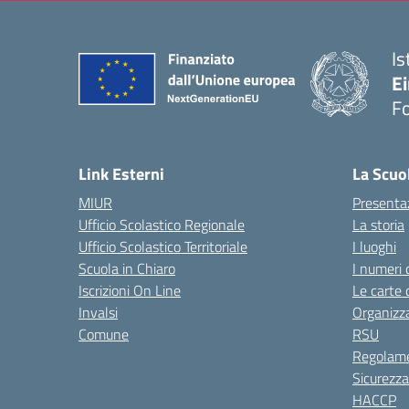
Is
E
F
— 
Link Esterni
La Scuo
MIUR
Presenta
Ufficio Scolastico Regionale
La storia
Ufficio Scolastico Territoriale
I luoghi
Scuola in Chiaro
I numeri 
Iscrizioni On Line
Le carte 
Invalsi
Organizz
Comune
RSU
Regolame
Sicurezza
HACCP