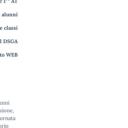
se 1^ AT
i alunni
e classi
l DSGA
ito WEB
lunni
zione,
iornata
orio