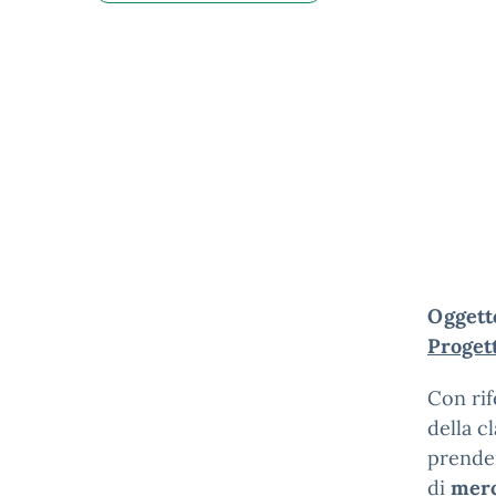
Oggett
Proget
Con rif
della c
prender
di
merc