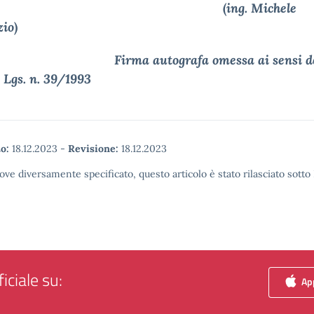
(
ing. Michele
io
)
Firma autografa omessa ai sensi de
. Lgs. n. 39/1993
o:
18.12.2023
-
Revisione:
18.12.2023
ove diversamente specificato, questo articolo è stato rilasciato sott
iciale su:
App