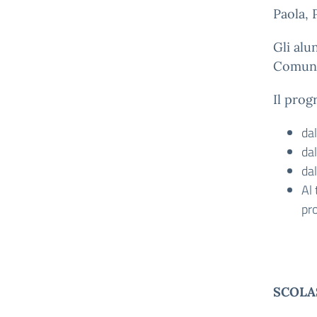
Paola, 
Gli alu
Comune
Il prog
dal
da
da
Al 
pro
I
SCOLA