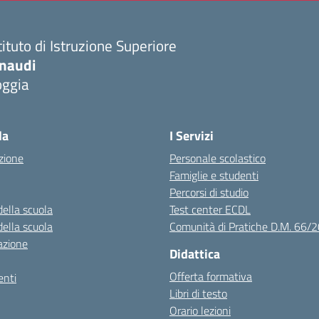
tituto di Istruzione Superiore
inaudi
oggia
Visita la pagina iniziale della scuola
la
I Servizi
zione
Personale scolastico
Famiglie e studenti
Percorsi di studio
della scuola
Test center ECDL
della scuola
Comunità di Pratiche D.M. 66/
azione
Didattica
Offerta formativa
nti
Libri di testo
Orario lezioni