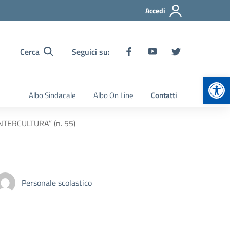
Accedi
Cerca
Seguici su:
Apr
Albo Sindacale
Albo On Line
Contatti
INTERCULTURA” (n. 55)
Personale scolastico