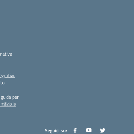
rmativa
grativi,
ito
guida per
tificiale
Seguici su: