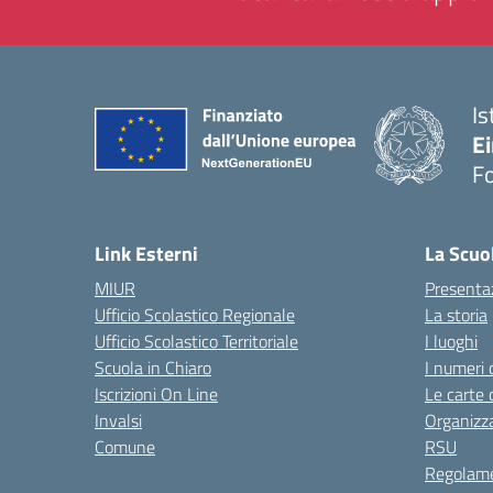
Is
E
F
— 
Link Esterni
La Scuo
MIUR
Presenta
Ufficio Scolastico Regionale
La storia
Ufficio Scolastico Territoriale
I luoghi
Scuola in Chiaro
I numeri 
Iscrizioni On Line
Le carte 
Invalsi
Organizz
Comune
RSU
Regolame