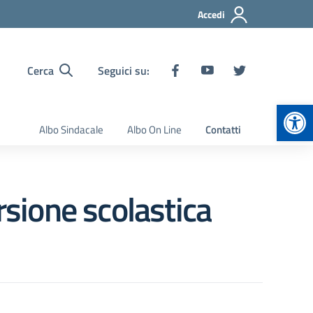
Accedi
Cerca
Seguici su:
Apr
Albo Sindacale
Albo On Line
Contatti
rsione scolastica