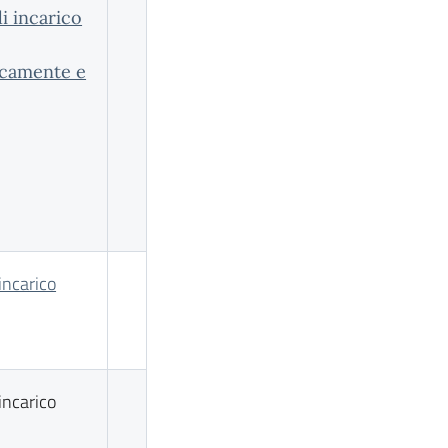
i incarico
camente e
incarico
incarico