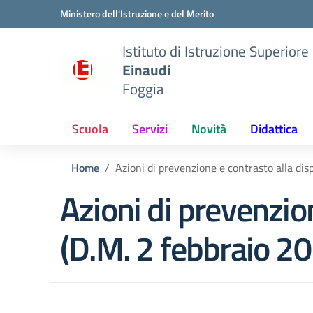
Vai ai contenuti
Vai al menu di navigazione
Vai al footer
Ministero dell'Istruzione e del Merito
Istituto di Istruzione Superiore
Einaudi
Foggia
Scuola
Servizi
Novità
Didattica
Home
Azioni di prevenzione e contrasto alla dis
Azioni di prevenzio
(D.M. 2 febbraio 20