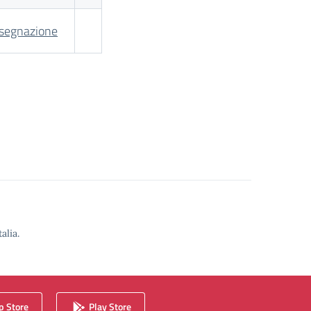
ssegnazione
alia.
 Store
Play Store