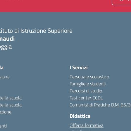
tituto di Istruzione Superiore
inaudi
oggia
Visita la pagina iniziale della scuola
la
I Servizi
zione
Personale scolastico
Famiglie e studenti
Percorsi di studio
della scuola
Test center ECDL
della scuola
Comunità di Pratiche D.M. 66/
azione
Didattica
Offerta formativa
nti