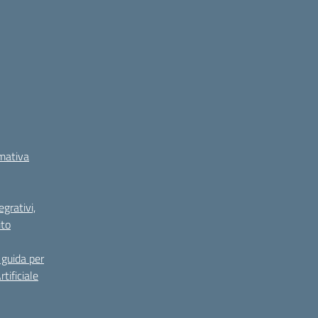
rmativa
grativi,
ito
guida per
tificiale