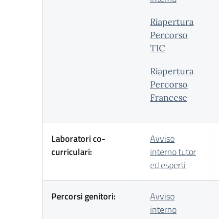
Riapertura
Percorso
TIC
Riapertura
Percorso
Francese
Laboratori co-
Avviso
curriculari:
interno
tutor
ed esperti
Percorsi genitori:
Avviso
interno