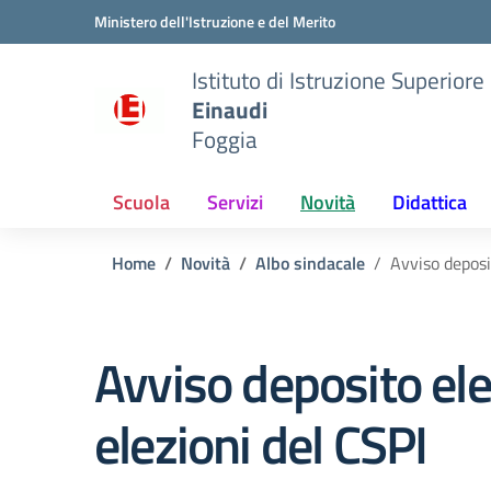
Vai ai contenuti
Vai al menu di navigazione
Vai al footer
Ministero dell'Istruzione e del Merito
Istituto di Istruzione Superiore
Einaudi
Foggia
Scuola
Servizi
Novità
Didattica
Home
Novità
Albo sindacale
Avviso deposit
Avviso deposito elen
elezioni del CSPI