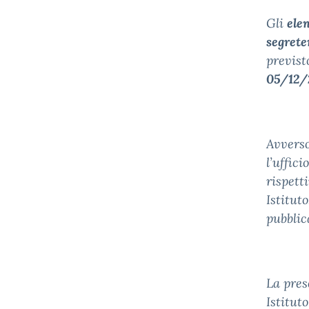
Gli
ele
segrete
previs
05/12/
Avverso
l’uffic
rispett
Istitut
pubblic
La pres
Istitut