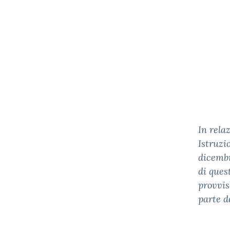
In rela
Istruzi
dicembr
di ques
provvis
parte d