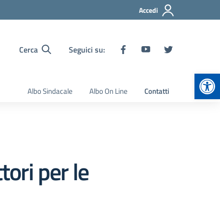
Accedi
Cerca
Seguici su:
Apr
Albo Sindacale
Albo On Line
Contatti
tori per le