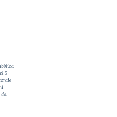
ubblica
el 5
torale
hi
i da