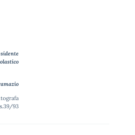
te
olastico
azio
utografa
gs.39/93