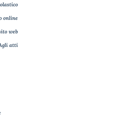
olastico
o online
sito web
gli atti
e