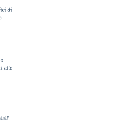
ici di
e
so
i alle
ell’