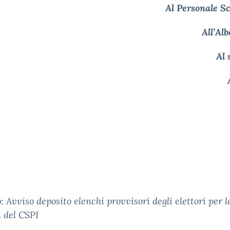
Al Personale Sc
All’Alb
Al 
A
o
:
Avviso deposito elenchi provvisori degli elettori per l
i del CSPI