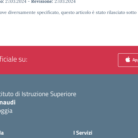
o:
27.03.2024
-
Revisione:
27.03.2024
ove diversamente specificato, questo articolo è stato rilasciato sott
iciale su:
App
tituto di Istruzione Superiore
inaudi
oggia
Visita la pagina iniziale della scuola
la
I Servizi