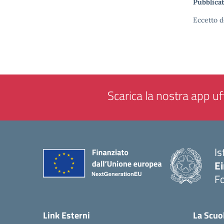
Pubblicat
Eccetto d
Scarica la nostra app uff
Is
E
F
— 
Link Esterni
La Scuo