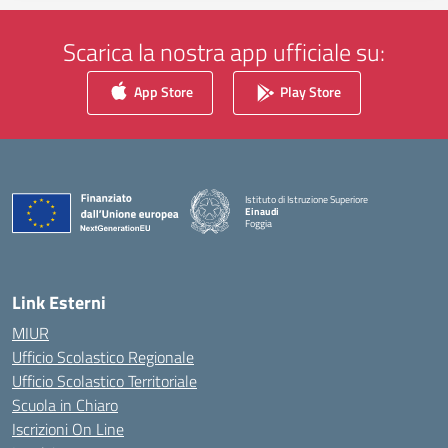
Scarica la nostra app ufficiale su:
App Store
Play Store
Istituto di Istruzione Superiore
Einaudi
Foggia
— Visita la pagina iniziale della scuola
Link Esterni
MIUR
Ufficio Scolastico Regionale
Ufficio Scolastico Territoriale
Scuola in Chiaro
Iscrizioni On Line