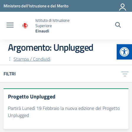
Vai ai contenuti
Vai al menu di navigazione
Vai al footer
Ministero dell'Istruzione e del Merito
Istituto di Istruzione
Superiore
Einaudi
Apr
Argomento: Unplugged
Stampa / Condividi
FILTRI
Progetto Unplugged
Partirà Lunedì 19 Febbraio la nuova edizione del Progetto
Unplugged