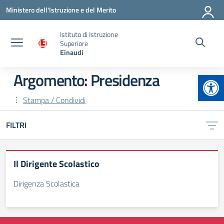
Vai ai contenuti
Vai al menu di navigazione
Vai al footer
Ministero dell'Istruzione e del Merito
Istituto di Istruzione
Superiore
Einaudi
Apr
Argomento: Presidenza
Stampa / Condividi
FILTRI
Il Dirigente Scolastico
Dirigenza Scolastica