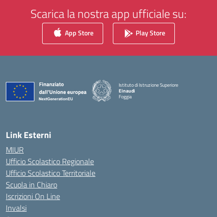
Scarica la nostra app ufficiale su:
App Store
Play Store
Istituto di Istruzione Superiore
Einaudi
Foggia
— Visita la pagina iniziale della scuola
Link Esterni
MIUR
Ufficio Scolastico Regionale
Ufficio Scolastico Territoriale
Scuola in Chiaro
Iscrizioni On Line
Invalsi