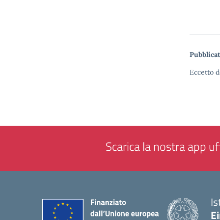
Pubblicat
Eccetto d
Scarica la nostra app uff
Is
E