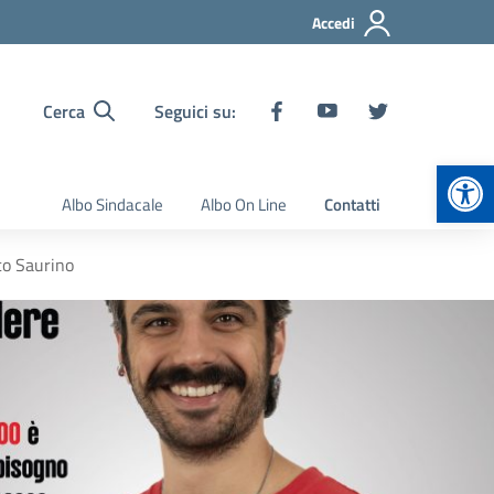
Accedi
Cerca
Seguici su:
Apr
Albo Sindacale
Albo On Line
Contatti
co Saurino