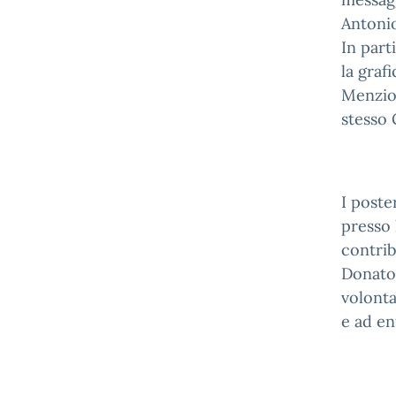
Antonio
In part
la graf
Menzion
stesso 
I poste
presso 
contrib
Donator
volonta
e ad en