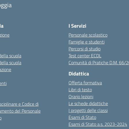
oggia
Visita la pagina iniziale della scuola
la
I Servizi
zione
Personale scolastico
Famiglie e studenti
Percorsi di studio
della scuola
Test center ECDL
della scuola
Comunità di Pratiche D.M. 66/
azione
Didattica
Offerta formativa
nti
Libri di testo
Orario lezioni
Le schede didattiche
sciplinare e Codice di
I progetti delle classi
mento del Personale
Esami di Stato
o
Esami di Stato a.s. 2023-2024