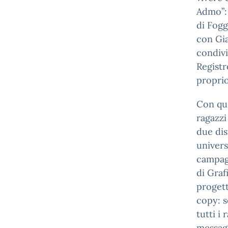
Admo”: 
di Fogg
con Gia
condivi
Registr
proprio
Con que
ragazzi
due dis
univers
campagn
di Graf
progett
copy: s
tutti i
messagg