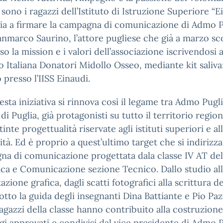
sono i ragazzi dell’Istituto di Istruzione Superiore “E
ia a firmare la campagna di comunicazione di Admo P
nmarco Saurino, l’attore pugliese che già a marzo sc
so la mission e i valori dell’associazione iscrivendosi a
o Italiana Donatori Midollo Osseo, mediante kit saliva
 presso l’IISS Einaudi.
sta iniziativa si rinnova così il legame tra Admo Pugli
 di Puglia, già protagonisti su tutto il territorio region
tinte progettualità riservate agli istituti superiori e al
ità. Ed è proprio a quest’ultimo target che si indirizza
a di comunicazione progettata dala classe IV AT de
ica e Comunicazione sezione Tecnico. Dallo studio al
azione grafica, dagli scatti fotografici alla scrittura d
otto la guida degli insegnanti Dina Battiante e Pio Pa
 ragazzi della classe hanno contribuito alla costruzione
i approvati e condivisi dal vice presidente di Admo P