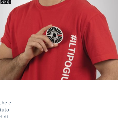
nche e
otuto
i di