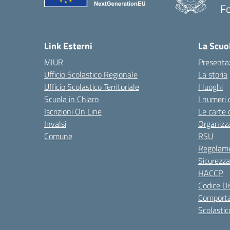
F
— 
Link Esterni
La Scuo
MIUR
Presenta
Ufficio Scolastico Regionale
La storia
Ufficio Scolastico Territoriale
I luoghi
Scuola in Chiaro
I numeri 
Iscrizioni On Line
Le carte 
Invalsi
Organizz
Comune
RSU
Regolame
Sicurezza
HACCP
Codice Di
Comporta
Scolastic