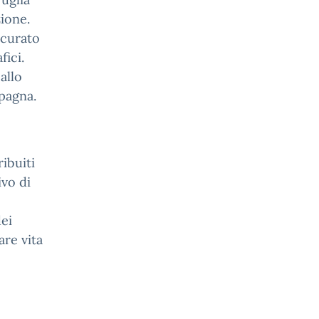
zione.
 curato
fici.
allo
pagna.
ribuiti
ivo di
ei
are vita