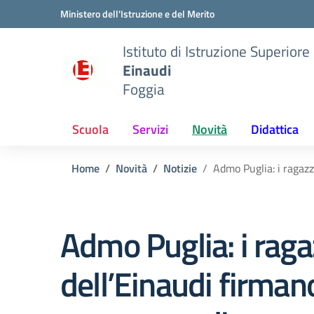
Vai ai contenuti
Vai al menu di navigazione
Vai al footer
Ministero dell'Istruzione e del Merito
Istituto di Istruzione Superiore
Einaudi
Foggia
Scuola
Servizi
Novità
Didattica
Home
Novità
Notizie
Admo Puglia: i ragaz
Admo Puglia: i raga
dell’Einaudi firmano