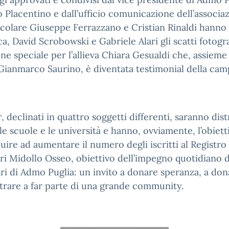
 Placentino e dall’ufficio comunicazione dell’associa
icolare Giuseppe Ferrazzano e Cristian Rinaldi hanno
ica, David Scrobowski e Gabriele Alari gli scatti fotogra
e speciale per l’allieva Chiara Gesualdi che, assieme 
Gianmarco Saurino, è diventata testimonial della cam
r, declinati in quattro soggetti differenti, saranno dist
le scuole e le università e hanno, ovviamente, l’obiett
uire ad aumentare il numero degli iscritti al Registro
i Midollo Osseo, obiettivo dell’impegno quotidiano d
ri di Admo Puglia: un invito a donare speranza, a don
trare a far parte di una grande community.