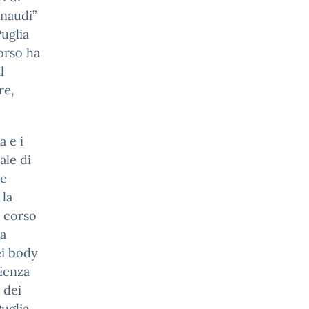
inaudi”
uglia
orso ha
l
re,
a e i
ale di
le
 la
l corso
la
ei body
zienza
 dei
uglia