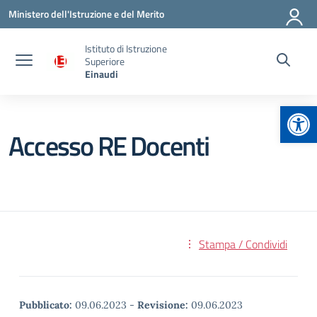
Vai ai contenuti
Vai al menu di navigazione
Vai al footer
Ministero dell'Istruzione e del Merito
Istituto di Istruzione
Superiore
Einaudi
Apr
Accesso RE Docenti
Stampa / Condividi
Pubblicato:
09.06.2023
-
Revisione:
09.06.2023