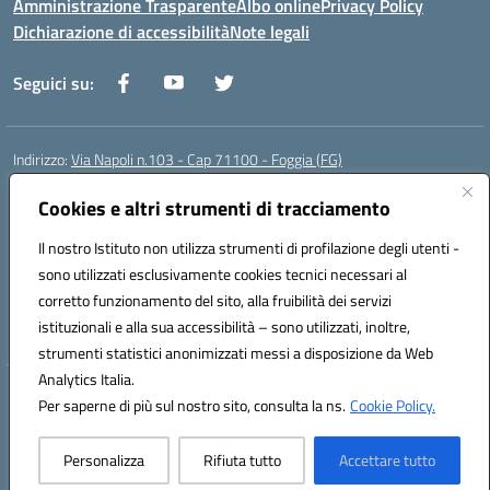
Amministrazione Trasparente
Albo online
Privacy Policy
Dichiarazione di accessibilità
Note legali
Seguici su:
Indirizzo:
Via Napoli n.103 - Cap 71100 - Foggia (FG)
Centralino:
0881070160
Email:
fgis00800v@istruzione.it
Posta elettronica certificata (PEC):
Cookies e altri strumenti di tracciamento
fgis00800v@pec.istruzione.it
Codice fiscale: 80003280718
Il nostro Istituto non utilizza strumenti di profilazione degli utenti -
Codice meccanografico:
FGIS00800V
sono utilizzati esclusivamente cookies tecnici necessari al
Codice Indice delle Pubbliche Amministrazioni (IPA): istsc_fgis00800v
corretto funzionamento del sito, alla fruibilità dei servizi
Codice unico di fatturazione (CUF): SOLVP8
istituzionali e alla sua accessibilità – sono utilizzati, inoltre,
strumenti statistici anonimizzati messi a disposizione da Web
Analytics Italia.
Hosting & Powered by 3D Solution S.r.l.
Per saperne di più sul nostro sito, consulta la ns.
Cookie Policy.
Concept & Design by Designers Italia
Personalizza
Rifiuta tutto
Accettare tutto