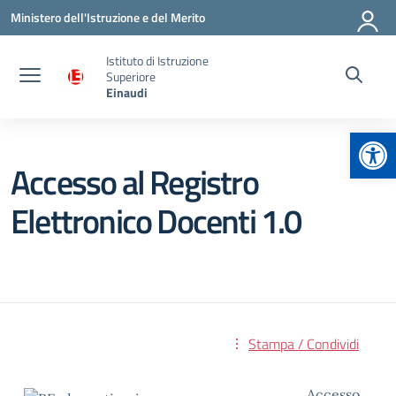
Vai ai contenuti
Vai al menu di navigazione
Vai al footer
Ministero dell'Istruzione e del Merito
Istituto di Istruzione
Superiore
Einaudi
Apr
Accesso al Registro
Elettronico Docenti 1.0
Stampa / Condividi
Accesso