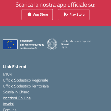
Scarica la nostra app ufficiale su:
App Store
Play Store
Istituto di Istruzione Superiore
Einaudi
Foggia
— Visita la pagina iniziale della scuola
Link Esterni
MIUR
Ufficio Scolastico Regionale
Ufficio Scolastico Territoriale
Scuola in Chiaro
Iscrizioni On Line
Invalsi
Comune