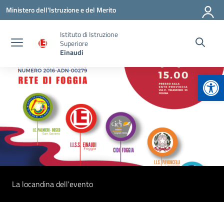
Vai ai contenuti
Vai al menu di navigazione
Vai al footer
Ministero dell'Istruzione e del Merito
Istituto di Istruzione
Superiore
Einaudi
Apr
La locandina dell'evento