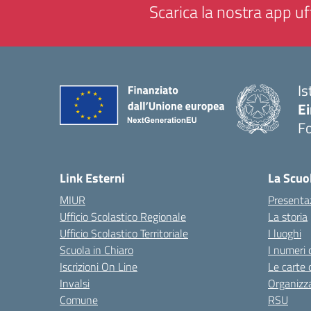
Scarica la nostra app uff
Is
E
F
— 
Link Esterni
La Scuo
MIUR
Presenta
Ufficio Scolastico Regionale
La storia
Ufficio Scolastico Territoriale
I luoghi
Scuola in Chiaro
I numeri 
Iscrizioni On Line
Le carte 
Invalsi
Organizz
Comune
RSU