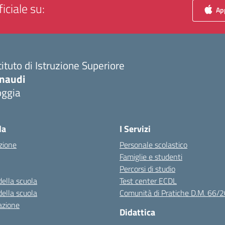
iciale su:
App
tituto di Istruzione Superiore
inaudi
oggia
Visita la pagina iniziale della scuola
la
I Servizi
zione
Personale scolastico
Famiglie e studenti
Percorsi di studio
della scuola
Test center ECDL
della scuola
Comunità di Pratiche D.M. 66/
azione
Didattica