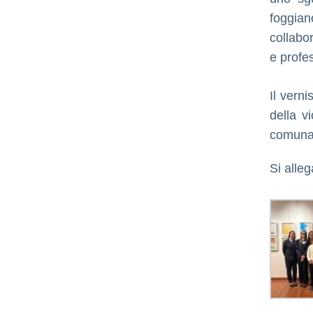
foggia
collabo
e profes
Il vern
della v
comuna
Si alle