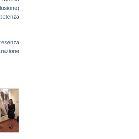
usione)
mpetenza
presenza
trazione