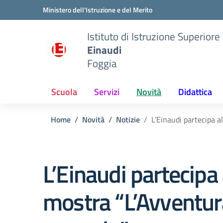
Vai ai contenuti
Vai al menu di navigazione
Vai al footer
Ministero dell'Istruzione e del Merito
Istituto di Istruzione Superiore
Einaudi
Foggia
Scuola
Servizi
Novità
Didattica
Home
Novità
Notizie
L’Einaudi partecipa a
L’Einaudi partecipa 
mostra “L’Avventur