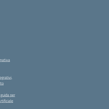
rmativa
grativi,
ito
guida per
tificiale