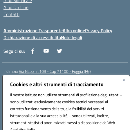
Albo Sindacale
Albo On Line
Contatti
Amministrazione Trasparente
Albo online
Privacy Policy
Dichiarazione di accessibilità
Note legali
Seguici su:
Indirizzo:
Via Napoli n.103 - Cap 71100 - Foggia (FG)
Centralino:
0881070160
Email:
fgis00800v@istruzione.it
Posta elettronica certificata (PEC):
Cookies e altri strumenti di tracciamento
fgis00800v@pec.istruzione.it
Codice fiscale: 80003280718
Il nostro Istituto non utilizza strumenti di profilazione degli utenti -
Codice meccanografico:
FGIS00800V
sono utilizzati esclusivamente cookies tecnici necessari al
Codice Indice delle Pubbliche Amministrazioni (IPA): istsc_fgis00800v
corretto funzionamento del sito, alla fruibilità dei servizi
Codice unico di fatturazione (CUF): SOLVP8
istituzionali e alla sua accessibilità – sono utilizzati, inoltre,
strumenti statistici anonimizzati messi a disposizione da Web
Analytics Italia.